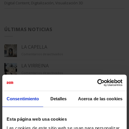
Digital Content
,
Digitalización
,
Visualización 3D
ÚLTIMAS NOTICIAS
LA CAPELLA
en
Comentarios desactivados
LA
CAPELLA
LA VIRREINA
en
Comentarios desactivados
LA
VIRREINA
MACBA
en
Comentarios desactivados
MACBA
Consentimiento
Detalles
Acerca de las cookies
TECLA SALA
en
Comentarios desactivados
TECLA
Esta página web usa cookies
SALA
GALERÍA ÚNICO
Las cookies de este sitio web se usan para personalizar
en
Comentarios desactivados