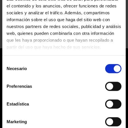
GALERÍA
el contenido y los anuncios, ofrecer funciones de redes
ÚNICO
ASTON MARTIN
sociales y analizar el tráfico. Además, compartimos
en
Comentarios desactivados
información sobre el uso que haga del sitio web con
ASTON
nuestros partners de redes sociales, publicidad y análisis
MARTIN
web, quienes pueden combinarla con otra información
que les haya proporcionado o que hayan recopilado a
partir del uso que haya hecho de sus servicios.
Selección
Necesario
de
consentimiento
Preferencias
LABORATORIS COLOR EGM
C/ Prats de Molló, 20 Barcelona 08021
Estadística
HORARIOS
Marketing
De Lunes a Viernes de 9:30 a 18:00h