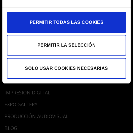
HORARIO AGOSTO
De Lunes a Viernes de 9:30 a 15.00h
PERMITIR TODAS LAS COOKIES
ATENCIÓN AL CLIENTE
932 01 63 88
egm@egm.es
PERMITIR LA SELECCIÓN
MAPA WEB
SOLO USAR COOKIES NECESARIAS
EMPRESA
IMPRESIÓN DIGITAL
EXPO GALLERY
PRODUCCIÓN AUDIOVISUAL
BLOG