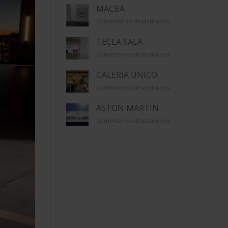
VIRREINA
MACBA
en
Comentarios desactivados
MACBA
TECLA SALA
en
Comentarios desactivados
TECLA
SALA
GALERÍA ÚNICO
en
Comentarios desactivados
GALERÍA
ÚNICO
ASTON MARTIN
en
Comentarios desactivados
ASTON
MARTIN