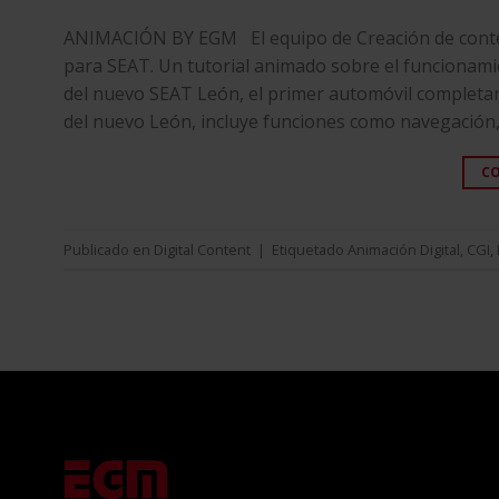
ANIMACIÓN BY EGM El equipo de Creación de conten
para SEAT. Un tutorial animado sobre el funcionamie
del nuevo SEAT León, el primer automóvil completa
del nuevo León, incluye funciones como navegación,
C
Publicado en
Digital Content
|
Etiquetado
Animación Digital
,
CGI
,