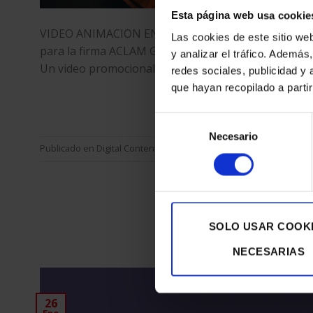
Esta página web usa cookie
VIDEO ANIMACION EN CGI El equipo de Contenidos di
Las cookies de este sitio we
para la firma ACLAM GUITARS , con motivo de la pre
y analizar el tráfico. Ademá
Un video promocional que recrea en una animación dig
redes sociales, publicidad y
que hayan recopilado a parti
C
Selección
Necesario
de
Publicado en
Digital Content
|
Etiquetado
Animación Digital
,
CGI
,
consentimiento
SEAT LEÓN 
SOLO USAR COOK
POSTED 
NECESARIAS
26