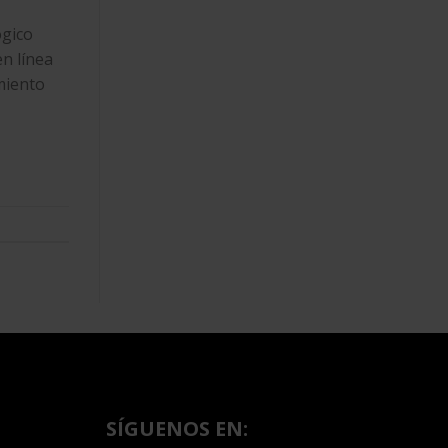
ógico
n línea
miento
SÍGUENOS EN: