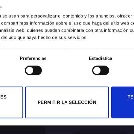
s
gitales de EGM ha realizado un nuevo proyecto de creación
b se usan para personalizar el contenido y los anuncios, ofrecer
sentación y lanzamiento de su nuevo modelo de guitarra “C 
s, compartimos información sobre el uso que haga del sitio web 
ital el proceso artesanal de fabricación de la guitarra. A [
 análisis web, quienes pueden combinarla con otra información q
r del uso que haya hecho de sus servicios.
ONTINUAR LEYENDO
→
Preferencias
Estadística
Digital Content
,
Digitalización
,
Visualización 3D
DIGITAL CONTENT
INFOTAINMENT SYSTEM
IES
PE
PERMITIR LA SELECCIÓN
ON
ENERO 26, 2021
BY
EGM_TEST