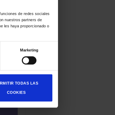
 visual
 funciones de redes sociales
20:14”.
con nuestros partners de
…]
ue les haya proporcionado o
Marketing
RMITIR TODAS LAS
COOKIES