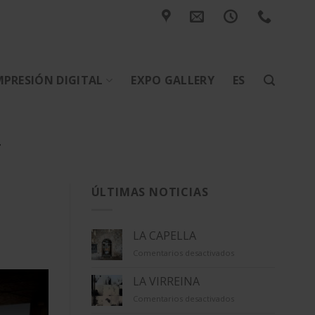
MPRESIÓN DIGITAL
EXPO GALLERY
ES
T
ÚLTIMAS NOTICIAS
LA CAPELLA
en
Comentarios desactivados
LA
CAPELLA
LA VIRREINA
en
Comentarios desactivados
LA