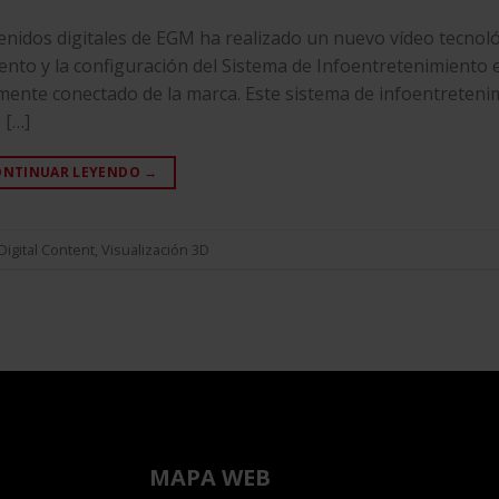
idos digitales de EGM ha realizado un nuevo vídeo tecnol
nto y la configuración del Sistema de Infoentretenimiento e
mente conectado de la marca. Este sistema de infoentreteni
 […]
ONTINUAR LEYENDO
→
Digital Content
,
Visualización 3D
MAPA WEB