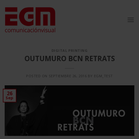
Saltar
al
contenido
DIGITAL PRINTING
OUTUMURO BCN RETRATS
POSTED ON
SEPTIEMBRE 26, 2016
BY
EGM_TEST
26
Sep