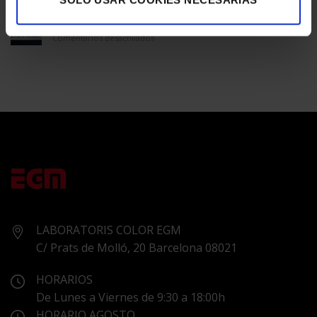
GALERÍA
ÚNICO
ASTON MARTIN
en
Comentarios desactivados
ASTON
MARTIN
LABORATORIS COLOR EGM
C/ Prats de Molló, 20 Barcelona 08021
HORARIOS
De Lunes a Viernes de 9:30 a 18:00h
HORARIO AGOSTO