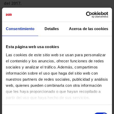
del 2017.
Consentimiento
Detalles
Acerca de las cookies
Esta entrada fue publicada en
Digital Printing
y etiquetada
Digital
Printing
,
Eventos & Expos
,
Fine Art
,
Gran formato
,
Impresión
Esta página web usa cookies
fotográfica
.
Las cookies de este sitio web se usan para personalizar
el contenido y los anuncios, ofrecer funciones de redes
sociales y analizar el tráfico. Además, compartimos
EGM_TEST
información sobre el uso que haga del sitio web con
nuestros partners de redes sociales, publicidad y análisis
web, quienes pueden combinarla con otra información
que les haya proporcionado o que hayan recopilado a
partir del uso que haya hecho de sus servicios.
DIGITALIZACIÓN DEL
XX ANIVERSARIO DE
ARCHIVO HISTÓRICO DE
MONTPHOTO
Selección
IMÁGENES PARA SEAT