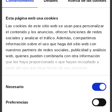
Consentimiento
Detalles
Acerca de las cookies
EVENTOS & EXPOS
ACCIÓN. UNA HISTORIA PROVISIONAL
DE LOS 90
Esta página web usa cookies
Las cookies de este sitio web se usan para personalizar
POSTED ON
JULIO 29, 2020
BY
EGM_TEST
el contenido y los anuncios, ofrecer funciones de redes
sociales y analizar el tráfico. Además, compartimos
29
información sobre el uso que haga del sitio web con
Jul
nuestros partners de redes sociales, publicidad y análisis
web, quienes pueden combinarla con otra información
que les haya proporcionado o que hayan recopilado a
partir del uso que haya hecho de sus servicios.
Selección
Necesario
de
consentimiento
Preferencias
La nueva muestra que presenta el Museu d’Art
Contemporani de Barcelona fija su atención en la