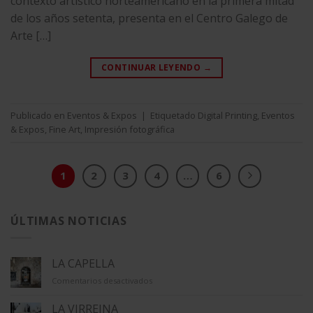
contexto artístico norteamericano en la primera mitad
de los años setenta, presenta en el Centro Galego de
Arte […]
CONTINUAR LEYENDO
→
Publicado en
Eventos & Expos
|
Etiquetado
Digital Printing
,
Eventos
& Expos
,
Fine Art
,
Impresión fotográfica
1
2
3
4
…
6
ÚLTIMAS NOTICIAS
LA CAPELLA
en
Comentarios desactivados
LA
CAPELLA
LA VIRREINA