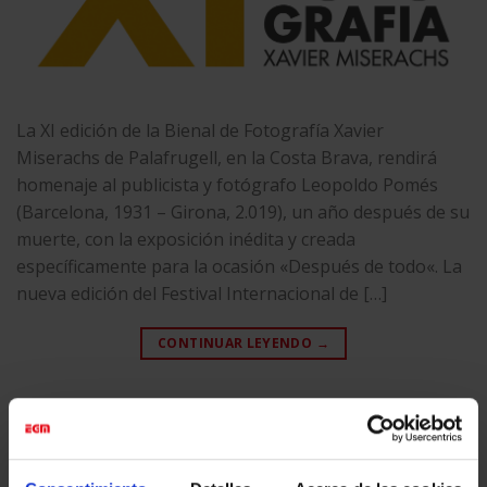
La XI edición de la Bienal de Fotografía Xavier
Miserachs de Palafrugell, en la Costa Brava, rendirá
homenaje al publicista y fotógrafo Leopoldo Pomés
(Barcelona, 1931 – Girona, 2.019), un año después de su
muerte, con la exposición inédita y creada
específicamente para la ocasión «Después de todo«. La
nueva edición del Festival Internacional de […]
CONTINUAR LEYENDO
→
Publicado en
Eventos & Expos
|
Etiquetado
Eventos & Expos
,
Fine
Art
,
Impresión fotográfica