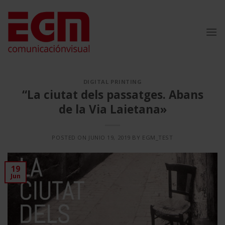
Saltar
al
contenido
DIGITAL PRINTING
“La ciutat dels passatges. Abans
de la Via Laietana»
POSTED ON
JUNIO 19, 2019
BY
EGM_TEST
19
Jun