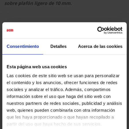
sobre plafón ligero de 10 mm.
En exhibición desde el 19 de junio al 31 de octubre de
2019
Consentimiento
Detalles
Acerca de las cookies
Esta página web usa cookies
Las cookies de este sitio web se usan para personalizar
Esta entrada fue publicada en
Digital Printing
y etiquetada
Digital
el contenido y los anuncios, ofrecer funciones de redes
Printing
,
Eventos & Expos
,
Fine Art
,
Gran formato
.
sociales y analizar el tráfico. Además, compartimos
información sobre el uso que haga del sitio web con
nuestros partners de redes sociales, publicidad y análisis
EGM_TEST
web, quienes pueden combinarla con otra información
que les haya proporcionado o que hayan recopilado a
partir del uso que haya hecho de sus servicios.