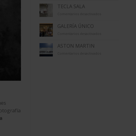
TECLA SALA
en
Comentarios desactivados
TECLA
SALA
GALERÍA ÚNICO
en
Comentarios desactivados
GALERÍA
ÚNICO
ASTON MARTIN
en
Comentarios desactivados
ASTON
MARTIN
nes
fotografía
a