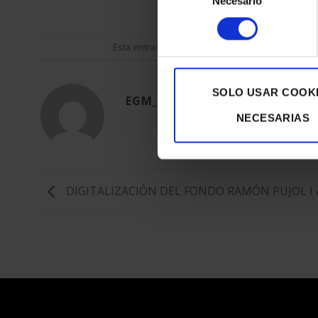
Necesario
de
consentimiento
Esta entrada fue publicada en
Actualidad
y etiq
SOLO USAR COOK
EGM_TEST
NECESARIAS
DIGITALIZACIÓN DEL FONDO RAMÓN PUJOL I 