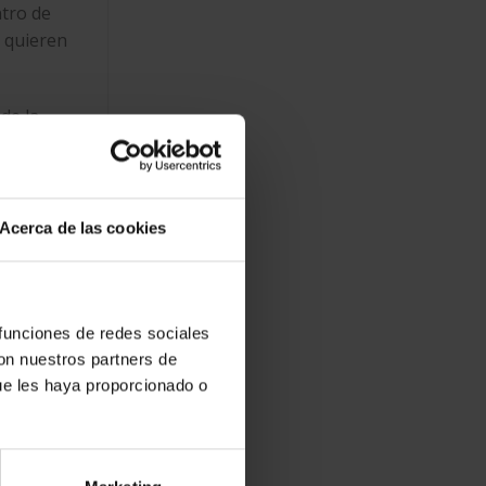
ntro de
 quieren
de la
ado la
pañol
Acerca de las cookies
 calidad,
mprar
 funciones de redes sociales
con nuestros partners de
la
ue les haya proporcionado o