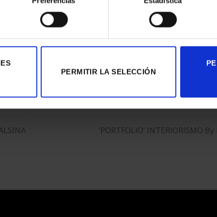
Preferencias
Estadística
uetada
Digital Printing
,
Eventos & Expos
,
Fine Art
,
Impresión fotográfica
.
IES
PE
PERMITIR LA SELECCIÓN
ALSINA
‘PORTFOLIO’ INTERIORISMO B