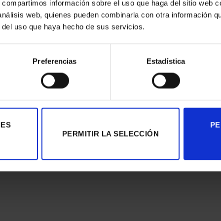
s, compartimos información sobre el uso que haga del sitio web 
nual
, como linternas, para
‘pintar y capturar’
estos espacio
 análisis web, quienes pueden combinarla con otra información q
 que no se había visto nunca.
r del uso que haya hecho de sus servicios.
Preferencias
Estadística
IES
PE
PERMITIR LA SELECCIÓN
a
Digital Printing
,
Eventos & Expos
,
Fine Art
,
Gran formato
,
Impresión fotográ