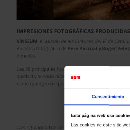
IMPRESIONES FOTOGRÁFICAS PRODUCIDAS
VINSEUM
, el
Museu de les Cultures del Vi de Catalu
muestra fotográfica de
Pere Pascual y Roger Velá
Penedés.
Las 28 principales fotografías en color de la muestr
quietud y silencio necesaria para la elaboración de 
blanco y negro del paisaje exterior, reivindicando así
Consentimiento
Esta página web usa cookie
Las cookies de este sitio we
La singularidad de las
imágenes a color
radica en e