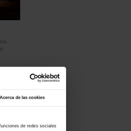
sta
el
fera de
rafías en
Acerca de las cookies
 funciones de redes sociales
 las