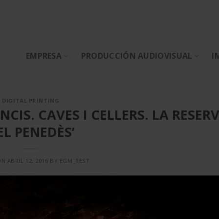
EMPRESA
PRODUCCIÓN AUDIOVISUAL
I
DIGITAL PRINTING
NCIS. CAVES I CELLERS. LA RESER
EL PENEDÈS’
ON
ABRIL 12, 2016
BY
EGM_TEST