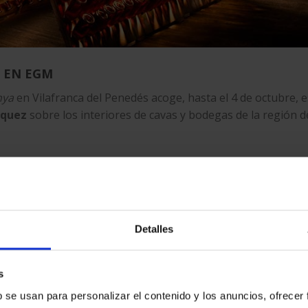
 EN EGM
nya
en Vilafranca del Penedés acoge, hasta el 4 de octubre, e
zquez
sobre los interiores de cavas y bodegas de la región d
a
impresa en gran formato en EGM
, transmiten esa atmós
vinos y cavas, y se complementan con una selección de fotog
 también la poética del territorio del Penedés.
Detalles
s
b se usan para personalizar el contenido y los anuncios, ofrecer
l hecho de que están realizadas en la oscuridad necesaria de