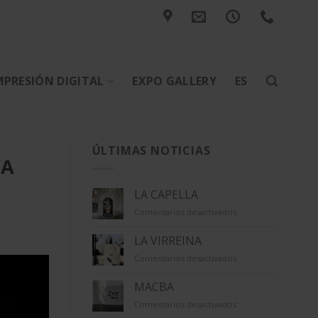
MPRESIÓN DIGITAL
EXPO GALLERY
ES
ÚLTIMAS NOTICIAS
VA
LA CAPELLA
en
Comentarios desactivados
LA
CAPELLA
LA VIRREINA
en
Comentarios desactivados
LA
VIRREINA
MACBA
en
Comentarios desactivados
MACBA