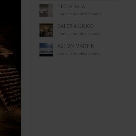
TECLA SALA
en
Comentarios desactivados
TECLA
SALA
GALERÍA ÚNICO
en
Comentarios desactivados
GALERÍA
ÚNICO
ASTON MARTIN
en
Comentarios desactivados
ASTON
MARTIN