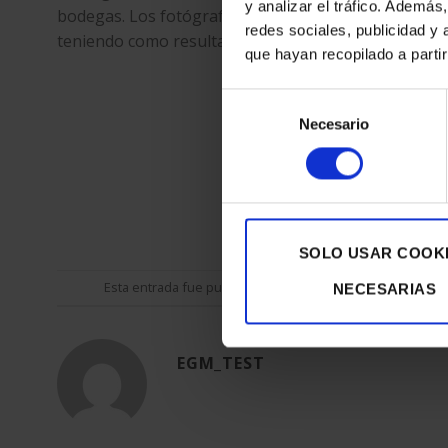
y analizar el tráfico. Ademá
bodegas. Los fotógrafos utilizaron
iluminación ma
redes sociales, publicidad y
teniendo como resultado unas imágenes con una luz
que hayan recopilado a parti
Selección
Necesario
de
consentimiento
SOLO USAR COOK
Esta entrada fue publicada en
Digital Printing
y etiquetad
NECESARIAS
EGM_TEST