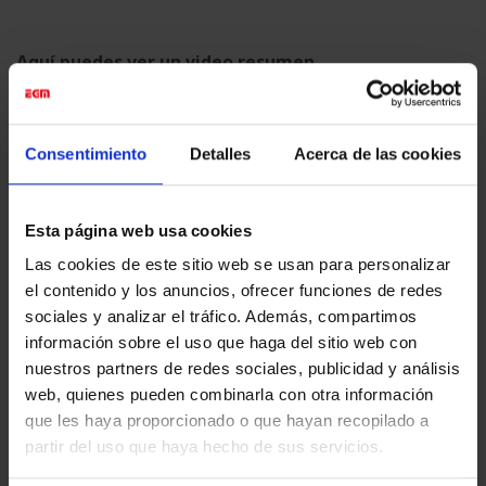
Aquí puedes ver un video resumen
Fotografías: Graphispak Asociación
Consentimiento
Detalles
Acerca de las cookies
Esta página web usa cookies
Esta entrada fue publicada en
Digital Printing
. Marque como favorito
Las cookies de este sitio web se usan para personalizar
el
Enlace permanente
.
el contenido y los anuncios, ofrecer funciones de redes
sociales y analizar el tráfico. Además, compartimos
información sobre el uso que haga del sitio web con
EGM_TEST
nuestros partners de redes sociales, publicidad y análisis
web, quienes pueden combinarla con otra información
que les haya proporcionado o que hayan recopilado a
partir del uso que haya hecho de sus servicios.
5ª EDICIÓN DEL FESTIVAL