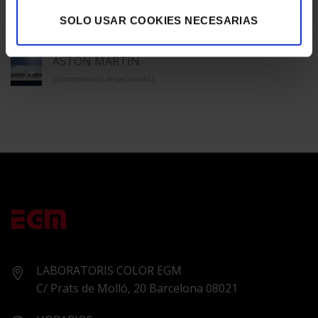
SALA
GALERÍA ÚNICO
SOLO USAR COOKIES NECESARIAS
en
Comentarios desactivados
GALERÍA
ÚNICO
ASTON MARTIN
en
Comentarios desactivados
ASTON
MARTIN
LABORATORIS COLOR EGM
C/ Prats de Molló, 20 Barcelona 08021