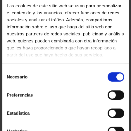
Las cookies de este sitio web se usan para personalizar
DIGERIR EL MUNDO
RICHARD AVEDON BEHIND
el contenido y los anuncios, ofrecer funciones de redes
DONDE ESTÁ
THE SCENES
sociales y analizar el tráfico. Además, compartimos
información sobre el uso que haga del sitio web con
nuestros partners de redes sociales, publicidad y análisis
web, quienes pueden combinarla con otra información
ÚLTIMAS NOTICIAS
que les haya proporcionado o que hayan recopilado a
partir del uso que haya hecho de sus servicios.
LA CAPELLA
en
Comentarios desactivados
Selección
LA
Necesario
de
CAPELLA
LA VIRREINA
consentimiento
en
Comentarios desactivados
LA
Preferencias
VIRREINA
MACBA
en
Comentarios desactivados
MACBA
Estadística
TECLA SALA
en
Comentarios desactivados
TECLA