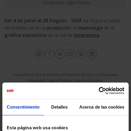
FotografIes: Olga Planas
Del 4 de juliol al 28 d’agost.
EGM
ha tingut el plaer
de col·laborar en la
producció
i el
muntatge
de la
gràfica expositiva
de la mà de
Intervento
.
Esta entrada fue publicada en
Eventos & Expos
y etiquetada
Actualidad
,
Digital Printing
,
Eventos & Expos
.
EGM_TEST
Consentimiento
Detalles
Acerca de las cookies
Esta página web usa cookies