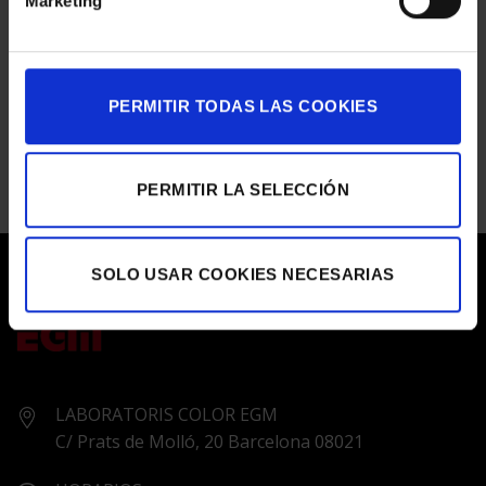
Marketing
SALA
GALERÍA ÚNICO
en
Comentarios desactivados
GALERÍA
ÚNICO
ASTON MARTIN
PERMITIR TODAS LAS COOKIES
en
Comentarios desactivados
ASTON
MARTIN
PERMITIR LA SELECCIÓN
SOLO USAR COOKIES NECESARIAS
LABORATORIS COLOR EGM
C/ Prats de Molló, 20 Barcelona 08021