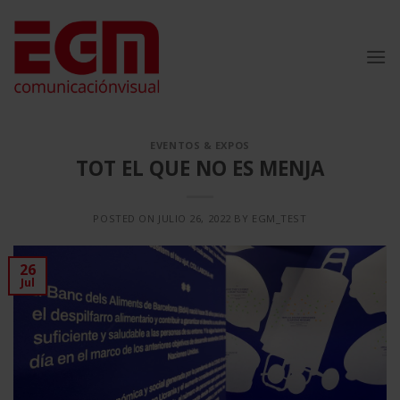
Saltar
al
contenido
EVENTOS & EXPOS
TOT EL QUE NO ES MENJA
POSTED ON
JULIO 26, 2022
BY
EGM_TEST
26
Jul