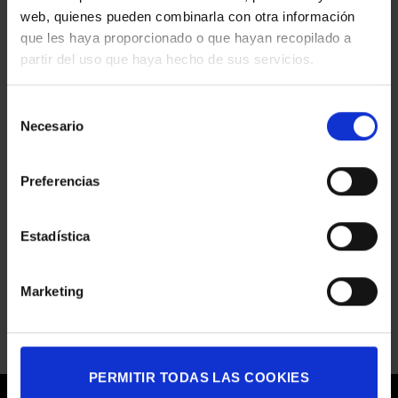
LA
web, quienes pueden combinarla con otra información
CAPELLA
LA VIRREINA
que les haya proporcionado o que hayan recopilado a
en
Comentarios desactivados
partir del uso que haya hecho de sus servicios.
LA
VIRREINA
MACBA
Selección
en
Comentarios desactivados
MACBA
Necesario
de
TECLA SALA
consentimiento
en
Comentarios desactivados
Preferencias
TECLA
SALA
GALERÍA ÚNICO
en
Comentarios desactivados
Estadística
GALERÍA
ÚNICO
ASTON MARTIN
en
Comentarios desactivados
Marketing
ASTON
MARTIN
PERMITIR TODAS LAS COOKIES