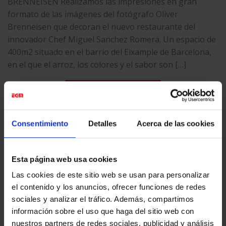
BRENNEISEN Realizamos las impresiones en gran
formato de las imágenes del fotógrafo Oliver
Brenneisen que decoran el nuevo restaurante del
innovador Chef Miguel Sanchez Romera. Un espacio de
400m2 situado en el barrio del Eixample de Barcelona,
en el que el arroz, los colores y el sabor son […]
CONTINUAR LEYENDO
→
Publicado en
Digital Printing
|
Etiquetado
Bastidor aluminio
,
Dibond
,
Consentimiento
Detalles
Acerca de las cookies
Digital Printing
,
Gran formato
,
Impresión fotográfica
Esta página web usa cookies
Las cookies de este sitio web se usan para personalizar
ÚLTIMAS NOTICIAS
el contenido y los anuncios, ofrecer funciones de redes
sociales y analizar el tráfico. Además, compartimos
LA CAPELLA
información sobre el uso que haga del sitio web con
en
Comentarios desactivados
nuestros partners de redes sociales, publicidad y análisis