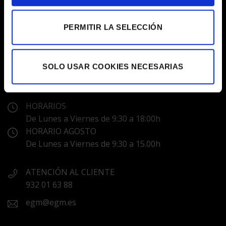
PERMITIR LA SELECCIÓN
SOLO USAR COOKIES NECESARIAS
LABORATORIS COLOR EGM
C/ Prats de Molló, 20 Barcelona 08021
HORARIOS
De Lunes a Viernes de 9:30 a 18:00h
HORARIO AGOSTO
De Lunes a Viernes de 9:30 a 15.00h
ATENCIÓN AL CLIENTE
932 01 63 88
egm@egm.es