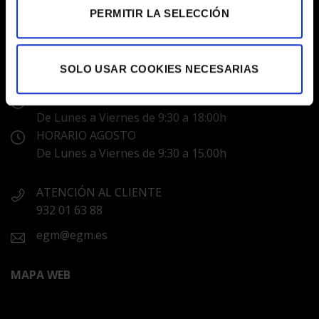
PERMITIR LA SELECCIÓN
LABORATORIS COLOR EGM
C/ Prats de Molló, 20 Barcelona 08021
SOLO USAR COOKIES NECESARIAS
HORARIOS
De Lunes a Viernes de 9:30 a 18:00h
HORARIO AGOSTO
De Lunes a Viernes de 9:30 a 15.00h
ATENCIÓN AL CLIENTE
932 01 63 88
egm@egm.es
MAPA WEB