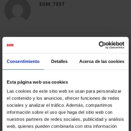
EGM_TEST
Comprometidos con la
Carlos Pérez Siquier
sostenibilidad y el medio
ambiente
Consentimiento
Detalles
Acerca de las cookies
Esta página web usa cookies
ÚLTIMAS NOTICIAS
Las cookies de este sitio web se usan para personalizar
el contenido y los anuncios, ofrecer funciones de redes
LA CAPELLA
sociales y analizar el tráfico. Además, compartimos
en
Comentarios desactivados
información sobre el uso que haga del sitio web con
LA
CAPELLA
LA VIRREINA
nuestros partners de redes sociales, publicidad y análisis
web, quienes pueden combinarla con otra información
en
Comentarios desactivados