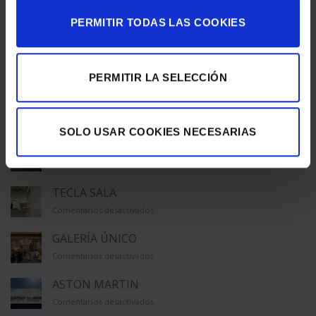
ÚLTIMAS NOTICIAS
PERMITIR TODAS LAS COOKIES
LA CAPELLA
en
Comentarios desactivados
PERMITIR LA SELECCIÓN
LA
CAPELLA
LA VIRREINA
en
Comentarios desactivados
LA
SOLO USAR COOKIES NECESARIAS
VIRREINA
MACBA
en
Comentarios desactivados
MACBA
TECLA SALA
en
Comentarios desactivados
TECLA
SALA
GALERÍA ÚNICO
en
Comentarios desactivados
GALERÍA
ÚNICO
ASTON MARTIN
en
Comentarios desactivados
ASTON