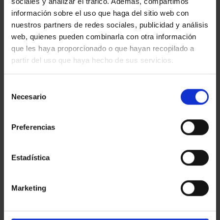
sociales y analizar el tráfico. Además, compartimos
información sobre el uso que haga del sitio web con
nuestros partners de redes sociales, publicidad y análisis
web, quienes pueden combinarla con otra información
que les haya proporcionado o que hayan recopilado a
partir del uso que haya hecho de sus servicios.
Esta entrada fue publicada en
Eventos & Expos
y etiquetada
Digital
Printing
,
Eventos & Expos
,
Gráfica expositiva
,
Impresión fotográfica
.
Selección
Necesario
de
EGM_TEST
consentimiento
Preferencias
Estadística
GUITARRA ACLAM Canivell
EXPOSICIÓN COVID-19:
Series «C 20:14»
ABRE LOS OJOS
Marketing