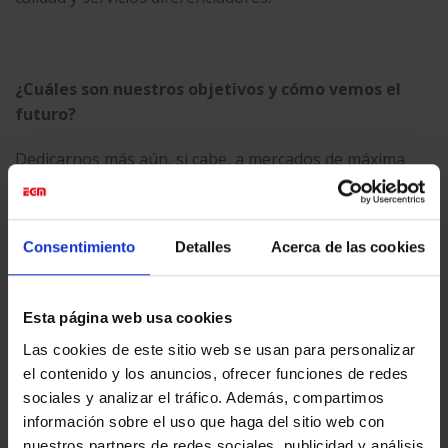
¿Cuáles son nuestros objetivos y cómo vemos el
futuro?
Dedicarnos más aún, si cabe, a mercados de máxima
calidad y exigencia. El mundo de la impresión de calidad
tiene por delante mucho camino por recorrer, por lo
que vemos un futuro prometedor.
Consentimiento
Detalles
Acerca de las cookies
Esta página web usa cookies
Información técnica
SwissQprint Nyala 3
Las cookies de este sitio web se usan para personalizar
el contenido y los anuncios, ofrecer funciones de redes
sociales y analizar el tráfico. Además, compartimos
información sobre el uso que haga del sitio web con
nuestros partners de redes sociales, publicidad y análisis