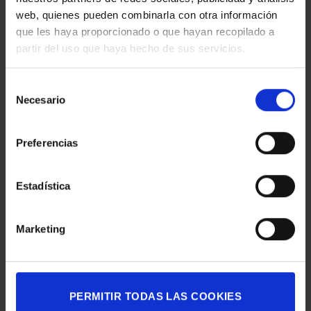
Esta entrada fue publicada en
Actualidad
y etiquetada
Actualidad
,
web, quienes pueden combinarla con otra información
Digital Printing
,
Gran formato
.
que les haya proporcionado o que hayan recopilado a
partir del uso que haya hecho de sus servicios.
EGM_TEST
Selección
Necesario
de
consentimiento
Preferencias
‘FONDO PERDIDO DE
COMPROMETIDOS CON EL
NUBES’
FUTURO
Estadística
Marketing
ÚLTIMAS NOTICIAS
LA CAPELLA
PERMITIR TODAS LAS COOKIES
en
Comentarios desactivados