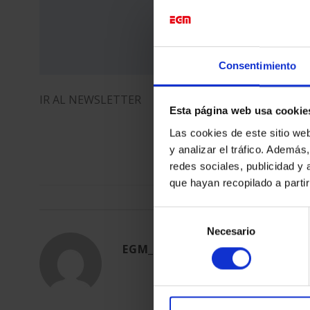
Consentimiento
IR AL NEWSLETTER
Esta página web usa cookie
Las cookies de este sitio we
y analizar el tráfico. Ademá
redes sociales, publicidad y
que hayan recopilado a parti
Esta entrada fue publicada en
New
Selección
Necesario
de
EGM_TEST
consentimiento