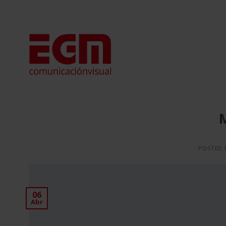
Saltar
al
contenido
POSTED
06
Abr