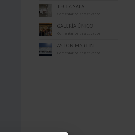
TECLA SALA
en
Comentarios desactivados
TECLA
SALA
GALERÍA ÚNICO
en
Comentarios desactivados
GALERÍA
ÚNICO
ASTON MARTIN
en
Comentarios desactivados
ASTON
MARTIN