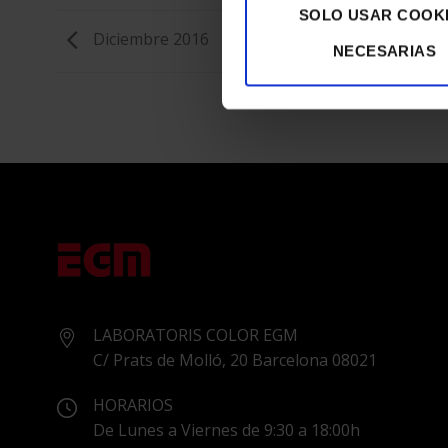
SOLO USAR COOK
Diciembre 2016
NECESARIAS
LABORATORIS COLOR EGM
C/ Prats de Molló, 20 Barcelona 08021
HORARIOS
De Lunes a Viernes de 9:30 a 18:00h