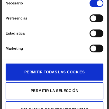
Necesario
de
consentimiento
Preferencias
ÚLTIMAS NOTICIAS
Estadística
LA CAPELLA
en
Comentarios desactivados
Marketing
LA
CAPELLA
LA VIRREINA
en
Comentarios desactivados
LA
VIRREINA
MACBA
PERMITIR TODAS LAS COOKIES
en
Comentarios desactivados
MACBA
TECLA SALA
PERMITIR LA SELECCIÓN
en
Comentarios desactivados
TECLA
SALA
GALERÍA ÚNICO
en
Comentarios desactivados