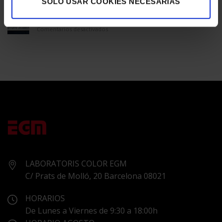
SOLO USAR COOKIES NECESARIAS
GALERÍA
ÚNICO
ASTON MARTIN
en
Comentarios desactivados
ASTON
MARTIN
LABORATORIS COLOR EGM
C/ Prats de Molló, 20 Barcelona 08021
HORARIOS
De Lunes a Viernes de 9:30 a 18:00h