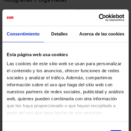
Fotografías © Olga Planas
EGM
conjuntamente con
Nivell Publicitari
ha tenido
el placer de
producir y montar toda la decoración y
señalética del espacio
Consentimiento
Detalles
Acerca de las cookies
Esta página web usa cookies
Las cookies de este sitio web se usan para personalizar
Esta entrada fue publicada en
Eventos & Expos
y etiquetada
el contenido y los anuncios, ofrecer funciones de redes
Actualidad
,
Digital Printing
,
Eventos & Expos
.
sociales y analizar el tráfico. Además, compartimos
información sobre el uso que haga del sitio web con
nuestros partners de redes sociales, publicidad y análisis
EGM_TEST
web, quienes pueden combinarla con otra información
que les haya proporcionado o que hayan recopilado a
partir del uso que haya hecho de sus servicios.
Selección
ÀNGEL GARCÍA
KBr