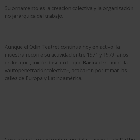
Su ornamento es la creación colectiva y la organización
no jerárquica del trabajo
.
Aunque el Odin Teatret continúa hoy en activo, la
muestra recorre su actividad entre 1971 y 1979, años
en los que , iniciándose en lo que
Barba
denominó la
«autopenetracióncolectiva», acabaron por tomar las
calles de Europa y Latinoamérica.
Coincidiendo con el centenario del nacimiento de
Cathy