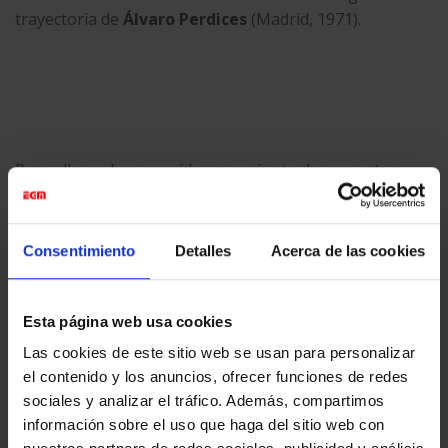
trayectoria de
Álvaro Perdices
(Madrid, 1971).
Para ello, se han reunido un conjunto de proyectos
llevados a cabo desde la primera mitad de los años
noventa hasta 2022, además de otros concebidos
específicamente para
La Virreina
. Por último, se
Consentimiento
Detalles
Acerca de las cookies
muestran diversas instalaciones en una versión
actualizada.
Esta página web usa cookies
Las cookies de este sitio web se usan para personalizar
el contenido y los anuncios, ofrecer funciones de redes
sociales y analizar el tráfico. Además, compartimos
información sobre el uso que haga del sitio web con