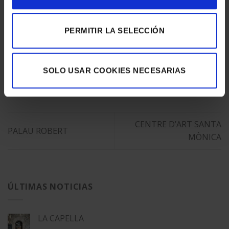
Esta entrada fue publicada en
Eventos & Expos
y etiquetada
Actualidad
,
Digital Printing
,
Eventos & Expos
.
PERMITIR LA SELECCIÓN
EGM_TEST
SOLO USAR COOKIES NECESARIAS
CENTRE D’ART SANTA
PALAU ROBERT
MÒNICA
ÚLTIMAS NOTICIAS
LA CAPELLA