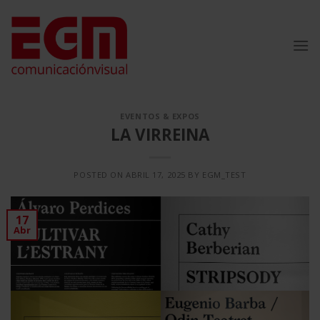
Saltar
al
contenido
EVENTOS & EXPOS
LA VIRREINA
POSTED ON
ABRIL 17, 2025
BY
EGM_TEST
17
Abr