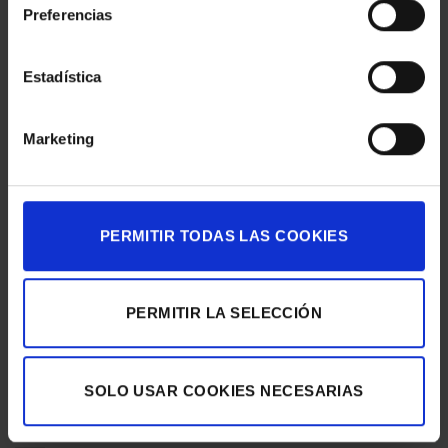
Preferencias
Estadística
Esta entrada fue publicada en
Eventos & Expos
y etiquetada
Digital
Printing
,
Eventos & Expos
,
Gráfica expositiva
,
PVC
,
vinilo de corte
,
Vinilo impreso
.
Marketing
EGM_TEST
PERMITIR TODAS LAS COOKIES
PERMITIR LA SELECCIÓN
FotoNostrum Gallery
«Equivalenza Home»
SOLO USAR COOKIES NECESARIAS
ÚLTIMAS NOTICIAS