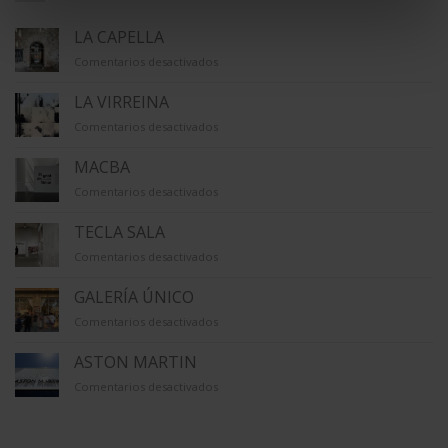
LA CAPELLA
en
Comentarios desactivados
LA
CAPELLA
LA VIRREINA
en
Comentarios desactivados
LA
VIRREINA
MACBA
en
Comentarios desactivados
MACBA
TECLA SALA
en
Comentarios desactivados
TECLA
SALA
GALERÍA ÚNICO
en
Comentarios desactivados
GALERÍA
ÚNICO
ASTON MARTIN
en
Comentarios desactivados
ASTON
MARTIN