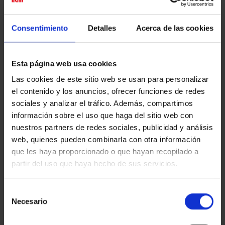
Consentimiento
Detalles
Acerca de las cookies
Cartelas. Impresión en papel Fibre Mat sobre PVC de
1 mm.
Esta página web usa cookies
Las cookies de este sitio web se usan para personalizar
La cristalera situada en la zona de recepción ha
el contenido y los anuncios, ofrecer funciones de redes
sido decorada con una imagen impresa sobre vinilo
sociales y analizar el tráfico. Además, compartimos
Easy Dot.
información sobre el uso que haga del sitio web con
nuestros partners de redes sociales, publicidad y análisis
Detalle de la fachada exterior de la galería,
web, quienes pueden combinarla con otra información
decorada con imágenes impresas sobre vinilo Easy
que les haya proporcionado o que hayan recopilado a
Dot.
partir del uso que haya hecho de sus servicios.
* Foto portada: Fragmento de ‘Peluquería 16’, 1979 ©
Selección
Ouka Leele
Necesario
de
consentimiento