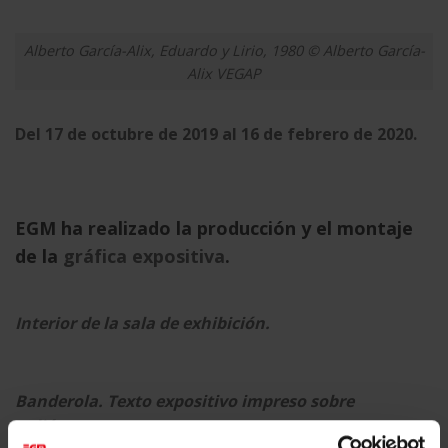
Alberto García-Alix, Eduardo y Lirio, 1980 © Alberto García-
Alix VEGAP
Del 17 de octubre de 2019 al 16 de febrero de 2020.
EGM ha realizado la producción y el montaje
de la
gráfica expositiva
.
Interior de la sala de exhibición.
Banderola. Texto expositivo impreso sobre
poliéster.