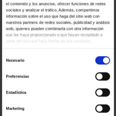
el contenido y los anuncios, ofrecer funciones de redes
sociales y analizar el tráfico. Además, compartimos
información sobre el uso que haga del sitio web con
nuestros partners de redes sociales, publicidad y análisis
Cuando nació la primera
La Central
,
Ramoneda y
web, quienes pueden combinarla con otra información
que les haya proporcionado o que hayan recopilado a
Ramírez,
los fundadores en 1995, se acercaban a la
partir del uso que haya hecho de sus servicios.
treintena. «
Era el momento ideal para hacer cosas:
teníamos empuje y una edad en la que ya no haríamos
ningún disparate –admite–. Aun así, recuerdo que
Selección
Necesario
mucha gente nos decía que era una locura abrir una
de
librería, porque el mundo cambiaba hacia el libro
consentimiento
digital»
.
Preferencias
Tres décadas después, Barcelona se encuentra en un
momento de efervescencia en lo que se refiere al
Estadística
negocio librero.
«Después de la pandemia han abierto
una docena de librerías nuevas en la ciudad»
, dice
Marketing
Ramírez
.