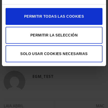
Hemos tenido el placer de producir toda la señalética.
All made by
EGM
PERMITIR TODAS LAS COOKIES
Fotografías: © Olga Planas
PERMITIR LA SELECCIÓN
Esta entrada fue publicada en
Eventos & Expos
y etiquetada
SOLO USAR COOKIES NECESARIAS
Actualidad
,
Digital Printing
,
Eventos & Expos
.
EGM_TEST
LAIA ABRIL
MAC