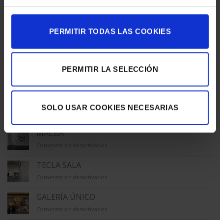
PERMITIR TODAS LAS COOKIES
ÚLTIMAS NOTICIAS
LA CAPELLA
PERMITIR LA SELECCIÓN
en
Comentarios desactivados
LA
CAPELLA
LA VIRREINA
SOLO USAR COOKIES NECESARIAS
en
Comentarios desactivados
LA
VIRREINA
MACBA
en
Comentarios desactivados
MACBA
TECLA SALA
en
Comentarios desactivados
TECLA
SALA
GALERÍA ÚNICO
en
Comentarios desactivados
GALERÍA