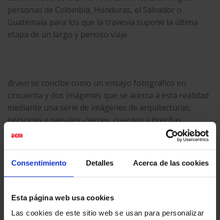
personas de Colombia, Honduras, el Salvador o
Guatemala para los que la travesía supone la última
etapa de un largo y penoso viaje.
Bravo
se concibe como un ensayo fotográfico en
cincuenta y dos imágenes que se acerca a esta realidad
mediante una serie de imágenes de arquitecturas,
personas y paisajes:
cierres, cuerpos y brechas
.
FOTOGRAFÍAS © OLGA PLANAS
Consentimiento
Detalles
Acerca de las cookies
En exposición hasta el
18 de mayo de 2025
Esta página web usa cookies
Las cookies de este sitio web se usan para personalizar