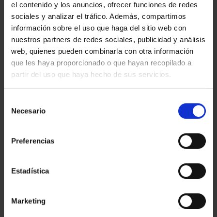
el contenido y los anuncios, ofrecer funciones de redes
EGM
ha tenido el placer de
producir y montar la
sociales y analizar el tráfico. Además, compartimos
gráfica expositiva de ambas exposiciones.
información sobre el uso que haga del sitio web con
nuestros partners de redes sociales, publicidad y análisis
web, quienes pueden combinarla con otra información
que les haya proporcionado o que hayan recopilado a
partir del uso que haya hecho de sus servicios.
Esta entrada fue publicada en
Eventos & Expos
y etiquetada
Actualidad
,
Digital Printing
,
Eventos & Expos
.
Selección
Necesario
de
consentimiento
EGM_TEST
Preferencias
Estadística
EGM EN ARCO, EGM ES
Marketing
MACBA
ARTE