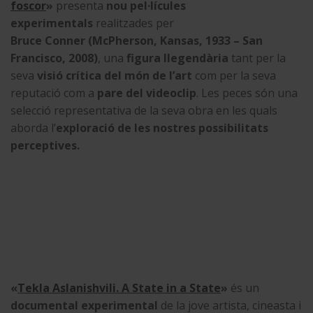
foscor
»
presenta
nou pel·lícules
experimentals
realitzades per
Bruce Conner (McPherson, Kansas, 1933 – San
Francisco, 2008)
, una
figura llegendària
tant per la
seva
visió crítica del món de l’art
com per la seva
reputació com a
pare del videoclip
. Les peces són una
selecció representativa de la seva obra en les quals
aborda l’
exploració de les nostres possibilitats
perceptives
.
«
Tekla Aslanishvili. A State in a State
»
és un
documental experimental
de la jove artista, cineasta i