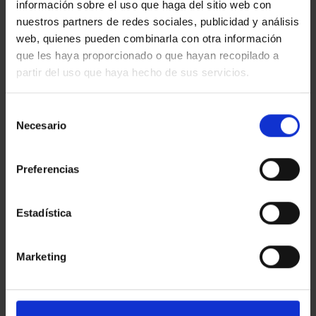
información sobre el uso que haga del sitio web con
nuestros partners de redes sociales, publicidad y análisis
web, quienes pueden combinarla con otra información
Esta entrada fue publicada en
Eventos & Expos
y etiquetada
que les haya proporcionado o que hayan recopilado a
Actualidad
,
Digital Printing
,
Eventos & Expos
.
partir del uso que haya hecho de sus servicios.
EGM_TEST
Selección
Necesario
de
consentimiento
Preferencias
FUNDACIÓN TÀPIES.
LA FOTOGRAFÍA
EXPOSICIONES OTOÑO
INTERNACIONAL INVADE
Estadística
2022
FOTONOSTRUM
Marketing
ÚLTIMAS NOTICIAS