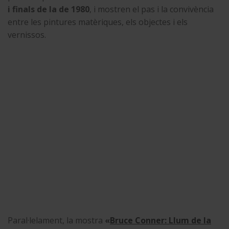
i finals de la de 1980
, i mostren el pas i la convivència
entre les pintures matèriques, els objectes i els
vernissos.
Paral·lelament, la mostra
«
Bruce Conner: Llum de la