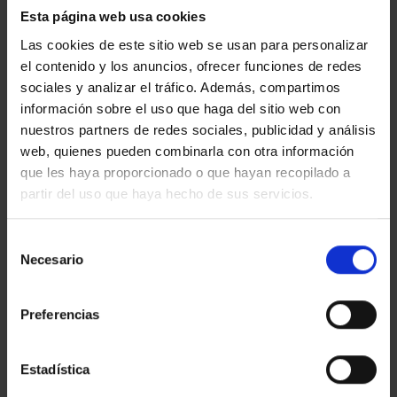
Esta página web usa cookies
Las cookies de este sitio web se usan para personalizar
el contenido y los anuncios, ofrecer funciones de redes
sociales y analizar el tráfico. Además, compartimos
“
Lucien Clergue: veintisiete encuentros con
información sobre el uso que haga del sitio web con
Picasso
”
nuestros partners de redes sociales, publicidad y análisis
Esta exposición nos muestra
episodios de la vida de
web, quienes pueden combinarla con otra información
Picasso
a través de fotografías de
Lucien Clergue
que les haya proporcionado o que hayan recopilado a
(Arles, 1934 – Nimes, 2014),
gracias a la relación de
partir del uso que haya hecho de sus servicios.
amistad que se estableció entre los dos artistas a lo
largo de sus vidas, y que duró hasta la muerte de
Selección
Picasso, en 1973.
Necesario
de
consentimiento
En 2016 el
Museu Picasso de Barcelona
compró el
Preferencias
fondo fotográfico de Lucien Clergue
relacionado con
Picasso: cerca de
600 fotografías en blanco y negro a
las sales de plata
, todas ellas tirajes de época. La
Estadística
muestra presenta la práctica totalidad del conjunto