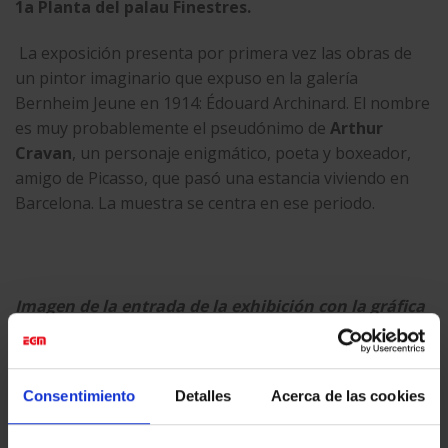
1a Planta del palau Finestres.
La exposición presenta por primera vez las obras de
un pintor imaginario que expuso en la galería
Bernheim Jeune en 1914: Édouard Archinard. El nombre
es muy probablemente el pseudónimo de
Arthur
Cravan
, un personaje enigmático, poeta y boxeador,
amigo de Picasso, que pasó una estancia viviendo en
Barcelona. La muestra se centra en ese periodo.
Imagen de la entrada de la exhibición con la gráfica
mural realizada en vinilo de corte ( textos), vinilo
impreso en gran formato (fotografía), y letras
corpóreas de color negro lacado para destacar el
Consentimiento
Detalles
Acerca de las cookies
título de la muestra.