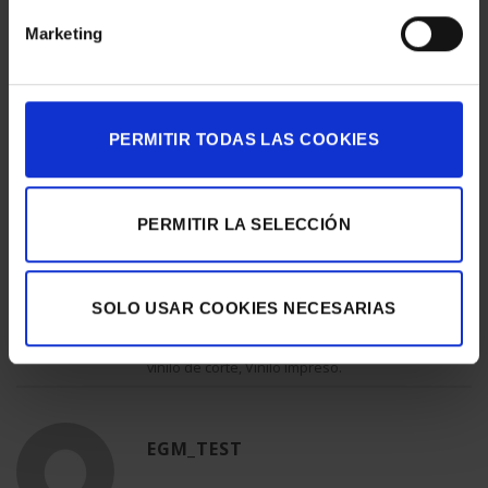
fotográfico adquirido.
Marketing
Cuatro excelentes exposiciones del
Museu Picasso
que
ayudan a profundizar en la obra y la vida de este artista
universal.
En exhibición hasta el 28 de enero de 2018.
PERMITIR TODAS LAS COOKIES
Fotografías: Diego Bustamante
PERMITIR LA SELECCIÓN
SOLO USAR COOKIES NECESARIAS
Esta entrada fue publicada en
Digital Printing
y etiquetada
Digital
Printing
,
Eventos & Expos
,
Gráfica expositiva
,
Letras corporeas
,
Vinilo
,
vinilo de corte
,
Vinilo impreso
.
EGM_TEST