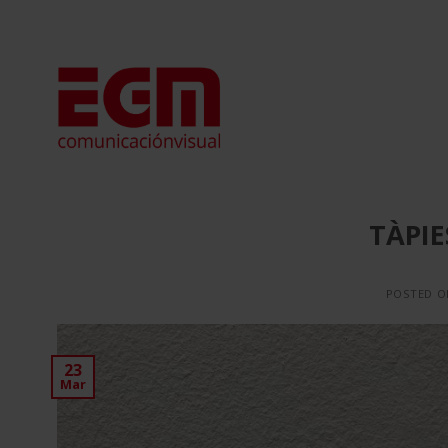
Saltar
al
contenido
TÀPIE
POSTED 
23
Mar