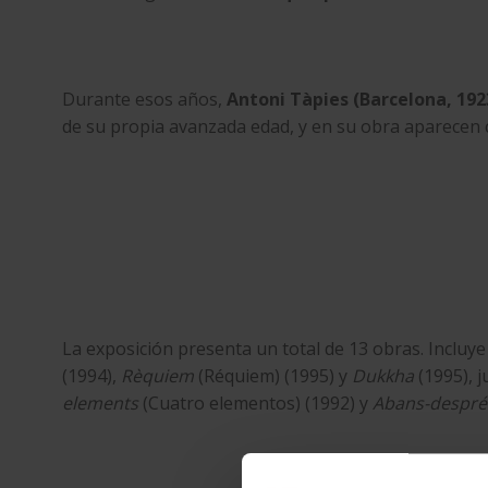
Durante esos años,
Antoni Tàpies (Barcelona, ​​19
de su propia avanzada edad, y en su obra aparecen c
La exposición presenta un total de 13 obras. Inclu
(1994),
Rèquiem
(Réquiem) (1995) y
Dukkha
(1995), 
elements
(Cuatro elementos) (1992) y
Abans-despré