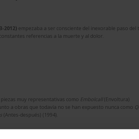
23-2012)
empezaba a ser consciente del inexorable paso del 
onstantes referencias a la muerte y al dolor.
ye piezas muy representativas como
Embolcall
(Envoltura)
junto a obras que todavía no se han expuesto nunca como
Q
s
(Antes-después) (1994).