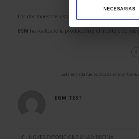
NECESARIAS
Las dos muestras estarán
en exhibición hasta el 
EGM
ha realizado la producción y el montaje de sus g
Esta entrada fue publicada en
Eventos & 
EGM_TEST
NOVES EXPOSICIONS A LA VIRREINA