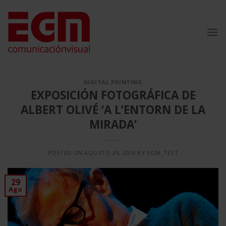
Saltar
al
contenido
DIGITAL PRINTING
EXPOSICIÓN FOTOGRÁFICA DE
ALBERT OLIVÉ ‘A L’ENTORN DE LA
MIRADA’
POSTED ON
AGOSTO 29, 2016
BY
EGM_TEST
29
Ago