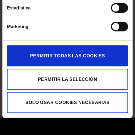
LA VIRREINA
en
Estadística
Comentarios desactivados
LA
VIRREINA
MACBA
Marketing
en
Comentarios desactivados
MACBA
TECLA SALA
en
Comentarios desactivados
TECLA
PERMITIR TODAS LAS COOKIES
SALA
GALERÍA ÚNICO
en
Comentarios desactivados
GALERÍA
ÚNICO
ASTON MARTIN
PERMITIR LA SELECCIÓN
en
Comentarios desactivados
ASTON
MARTIN
SOLO USAR COOKIES NECESARIAS