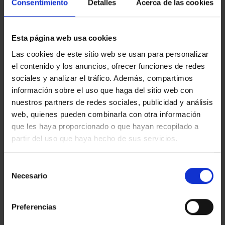
Consentimiento
Detalles
Acerca de las cookies
EGM_TEST
Esta página web usa cookies
Las cookies de este sitio web se usan para personalizar
el contenido y los anuncios, ofrecer funciones de redes
EXPOSICIONES
sociales y analizar el tráfico. Además, compartimos
ANIMACIÓN PARA
TEMPORALES DEL MUSEU
información sobre el uso que haga del sitio web con
THERMOR ATLANTIC
NACIONAL D’ART DE
nuestros partners de redes sociales, publicidad y análisis
CATALUNYA
web, quienes pueden combinarla con otra información
que les haya proporcionado o que hayan recopilado a
partir del uso que haya hecho de sus servicios.
ÚLTIMAS NOTICIAS
Selección
Necesario
de
consentimiento
LA CAPELLA
en
Comentarios desactivados
Preferencias
LA
CAPELLA