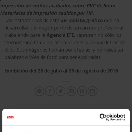
impresión de vinilos acabados sobre PVC de 5mm.
Materiales de impresión cedidos por
HP
.
Las instantáneas de este
periodista gráfico
que ha
desarrollado la mayor parte de su carrera profesional
trabajando para la
Agencia EFE
, capturan no sólo los
‘hechos’ sino también las emociones que hay detrás de
ellos. Sus imágenes hablan por sí solas, y no necesitan
palabras o ‘pies de foto’ para ser explicadas.
Exhibición del 28 de julio al 28 de agosto de 2016
Esta entrada fue publicada en
Digital Printing
y etiquetada
Digital
Printing
,
Eventos & Expos
,
PVC
,
Vinilo impreso
.