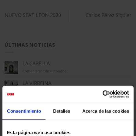
NUEVO SEAT LEON 2020
Carlos Pérez Siquier
ÚLTIMAS NOTICIAS
LA CAPELLA
en
Comentarios desactivados
LA
CAPELLA
LA VIRREINA
en
Comentarios desactivados
LA
VIRREINA
MACBA
en
Comentarios desactivados
Consentimiento
Detalles
Acerca de las cookies
MACBA
TECLA SALA
en
Comentarios desactivados
Esta página web usa cookies
TECLA