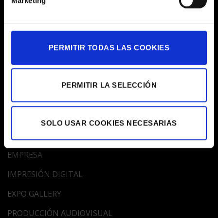
Marketing
HORARIOS
De Lunes a Viernes de 9:30 a 18:00h
HORARIO AGOSTO
De Lunes a Viernes de 9:30 a 15.00h
PERMITIR TODAS LAS COOKIES
ATENCIÓN AL CLIENTE
932 01 63 88
PERMITIR LA SELECCIÓN
egm@egm.es
MAPA WEB
SOLO USAR COOKIES NECESARIAS
EMPRESA
IMPRESIÓN DIGITAL
EXPO GALLERY
PRODUCCIÓN AUDIOVISUAL