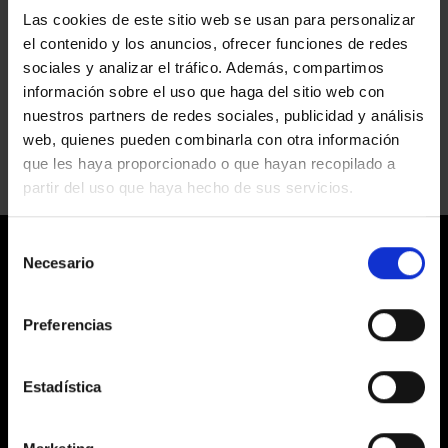
SALA
GALERÍA ÚNICO
Las cookies de este sitio web se usan para personalizar
el contenido y los anuncios, ofrecer funciones de redes
en
Comentarios desactivados
GALERÍA
sociales y analizar el tráfico. Además, compartimos
ÚNICO
ASTON MARTIN
información sobre el uso que haga del sitio web con
en
Comentarios desactivados
nuestros partners de redes sociales, publicidad y análisis
ASTON
web, quienes pueden combinarla con otra información
MARTIN
que les haya proporcionado o que hayan recopilado a
partir del uso que haya hecho de sus servicios.
Selección
Necesario
de
consentimiento
Preferencias
LABORATORIS COLOR EGM
Estadística
C/ Prats de Molló, 20 Barcelona 08021