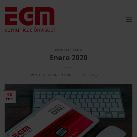
Saltar
al
contenido
NEWSLETTERS
Enero 2020
POSTED ON
ENERO 30, 2020
BY
EGM_TEST
30
Ene