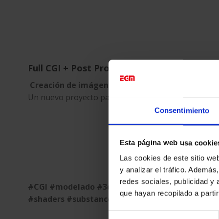
Full CGI + Post Producción digital by EGM
Creación de imágenes individuales en CGI para lo
Un nuevo proyecto para
SEAT
realizado en colabora
Consentimiento
Esta página web usa cookie
Las cookies de este sitio we
y analizar el tráfico. Ademá
redes sociales, publicidad y
#CGI #modelado #3dmodeling #MaxonCinema4D 
que hayan recopilado a parti
#shaders #substance #100Automobilebcn #mo
Selección