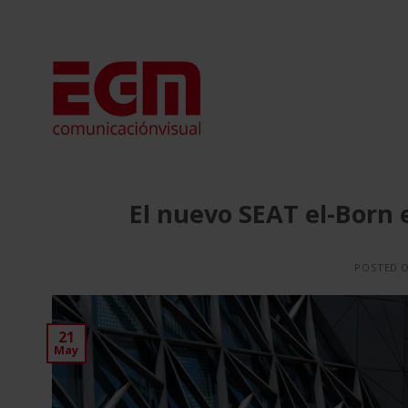
Saltar
al
contenido
El nuevo SEAT el-Born
POSTED 
21
May