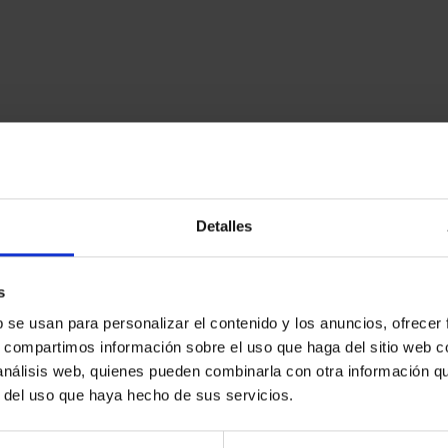
s soportes publicitarios.
ción con la agencia creativa
C14torce.
Detalles
s
b se usan para personalizar el contenido y los anuncios, ofrecer
s, compartimos información sobre el uso que haga del sitio web 
 análisis web, quienes pueden combinarla con otra información q
#SubstancePainter #Arnoldrender #texturas #textur
r del uso que haya hecho de sus servicios.
torshow