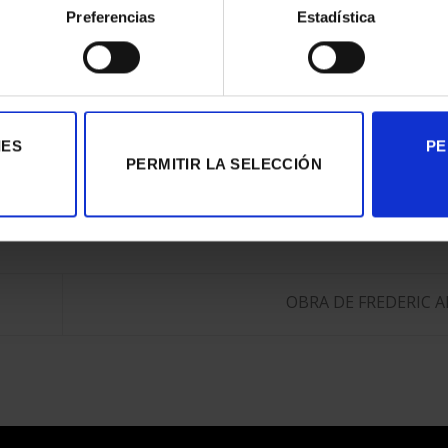
Preferencias
Estadística
tiquetada
CGI
,
Digital Content
,
Posproducción Digital
,
Visualización 3D
.
IES
PE
PERMITIR LA SELECCIÓN
OBRA DE FREDERIC 