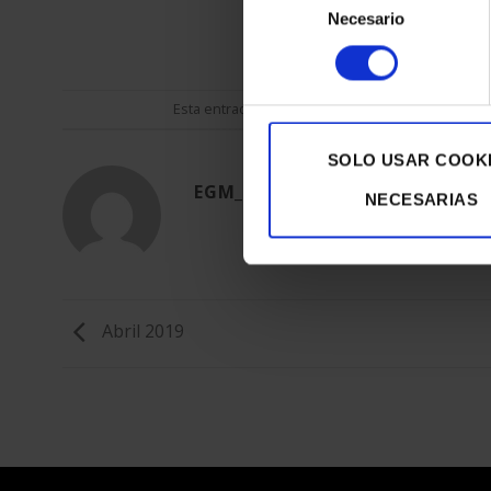
Necesario
de
consentimiento
Esta entrada fue publicada en
Digital Content
y e
SOLO USAR COOK
EGM_TEST
NECESARIAS
Abril 2019