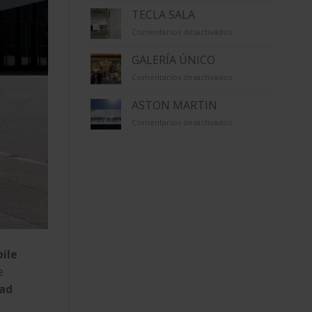
TECLA SALA
en
Comentarios desactivados
TECLA
SALA
GALERÍA ÚNICO
en
Comentarios desactivados
GALERÍA
ÚNICO
ASTON MARTIN
en
Comentarios desactivados
ASTON
MARTIN
ile
e
dad