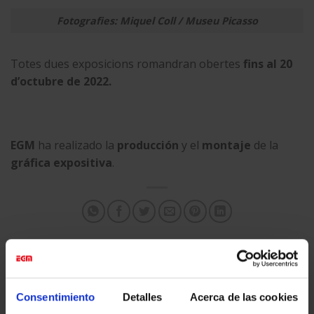
Fotografies: Miquel Coll / Museu Picasso
Totes dues exposicions romandran obertes
fins al 20
d’octubre de 2022.
EGM
ha realizado la
producción
y el
montaje
de la
gráfica expositiva
.
Esta entrada fue publicada en
Eventos & Expos
y etiquetada
Actualidad
,
Digital Printing
,
Eventos & Expos
.
Consentimiento
Detalles
Acerca de las cookies