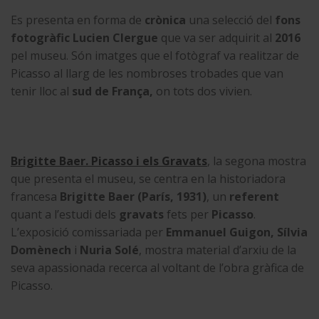
Es presenta en forma de
crònica
una selecció del
fons
fotogràfic Lucien Clergue
que va ser adquirit al
2016
pel museu. Són imatges que el fotògraf va realitzar de
Picasso al llarg de les nombroses trobades que van
tenir lloc al
sud de França,
on tots dos vivien.
Brigitte Baer. Picasso i els Gravats
, la segona mostra
que presenta el museu, se centra en la historiadora
francesa
Brigitte Baer (París, 1931)
, un
referent
quant a l’estudi dels
gravats
fets per
Picasso
.
L’exposició comissariada per
Emmanuel Guigon, Sílvia
Domènech
i
Nuria Solé
, mostra material d’arxiu de la
seva apassionada recerca al voltant de l’obra gràfica de
Picasso.