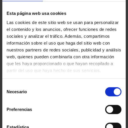
EGM_TEST
Esta página web usa cookies
Las cookies de este sitio web se usan para personalizar
el contenido y los anuncios, ofrecer funciones de redes
sociales y analizar el tráfico. Además, compartimos
LUCIEN CLERGUE Y
información sobre el uso que haga del sitio web con
DISSENYS HABITATS
BRIGITTE BAER
nuestros partners de redes sociales, publicidad y análisis
web, quienes pueden combinarla con otra información
que les haya proporcionado o que hayan recopilado a
partir del uso que haya hecho de sus servicios.
ÚLTIMAS NOTICIAS
Selección
Necesario
LA CAPELLA
de
consentimiento
en
Comentarios desactivados
LA
Preferencias
CAPELLA
LA VIRREINA
en
Comentarios desactivados
LA
Estadística