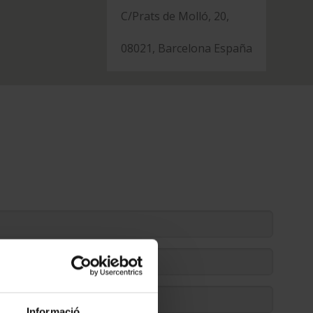
C/Prats de Molló, 20,
08021, Barcelona España
Informació