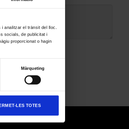
 analitzar el trànsit del lloc.
socials, de publicitat i
hàgiu proporcionat o hagin
ica de privacidad
nes comerciales por parte de EGM
Màrqueting
ERMET-LES TOTES