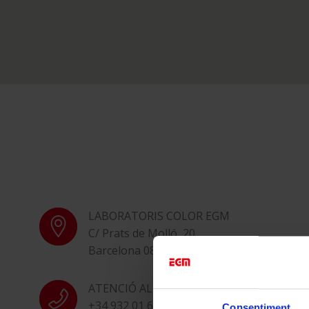
LABORATORIS COLOR EGM
C/ Prats de Molló, 20
Barcelona 08021
ATENCIÓ AL CLIENT
+34 932 01 63 88
Consentiment