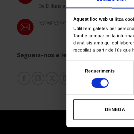
De Dilluns a Divendres de 9:30 a 19:00h
Aquest lloc web utilitza coo
egm@egm.es
Utilitzem galetes per personali
També compartim la informació
d'anàlisis amb qui col·labore
recopilat a partir de l'ús que
Segueix-nos a les Xarxes Socials
Selecció
Requeriments
de
consentiment
DENEGA