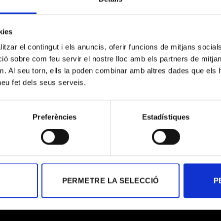
kies
tzar el contingut i els anuncis, oferir funcions de mitjans socials i
 sobre com feu servir el nostre lloc amb els partners de mitjans 
m. Al seu torn, ells la poden combinar amb altres dades que els 
He leído y acepto la
polít
 heu fet dels seus serveis.
Acepto recibir notificacio
Preferències
Estadístiques
* Campos obligatorios
PERMETRE LA SELECCIÓ
P