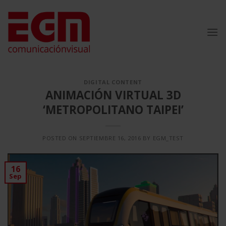
Saltar
al
contenido
DIGITAL CONTENT
ANIMACIÓN VIRTUAL 3D
‘METROPOLITANO TAIPEI’
POSTED ON
SEPTIEMBRE 16, 2016
BY
EGM_TEST
16
Sep