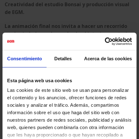
Creatividad del estudio Bonsai y producción visual
de EGM.
La animación final nos invita a hacer un recorrido
por la ciudad con planos desde el interior y exterior
del tren
. El trayecto nos lleva por calles, vías elevadas y
estaciones, donde los cambios de cámara y puntos de
vista proporcionan velocidad y dinamismo al metraje.
Consentimiento
Detalles
Acerca de las cookies
Esta página web usa cookies
Las cookies de este sitio web se usan para personalizar
el contenido y los anuncios, ofrecer funciones de redes
Esta entrada fue publicada en
Digital Content
y etiquetada
Animación
sociales y analizar el tráfico. Además, compartimos
Digital
,
CGI
,
Digital Content
,
Visualización 3D
.
información sobre el uso que haga del sitio web con
nuestros partners de redes sociales, publicidad y análisis
web, quienes pueden combinarla con otra información
EGM_TEST
que les haya proporcionado o que hayan recopilado a