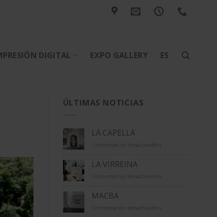
MPRESIÓN DIGITAL
EXPO GALLERY
ES
ÚLTIMAS NOTICIAS
LA CAPELLA
en
Comentarios desactivados
LA
CAPELLA
LA VIRREINA
en
Comentarios desactivados
LA
VIRREINA
MACBA
en
Comentarios desactivados
MACBA