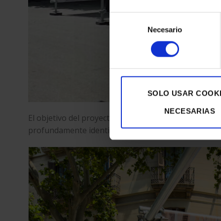
Selección
Necesario
de
consentimiento
SOLO USAR COOK
NECESARIAS
El objetivo del proyecto es revelar y poner en valo
profundamente identitario de esta parte de la ciudad