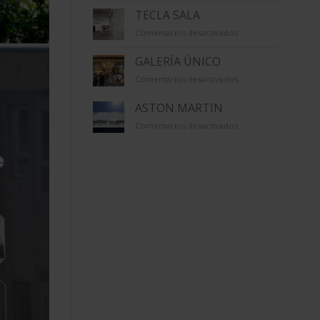
TECLA SALA
en
Comentarios desactivados
TECLA
SALA
GALERÍA ÚNICO
en
Comentarios desactivados
GALERÍA
ÚNICO
ASTON MARTIN
en
Comentarios desactivados
ASTON
MARTIN