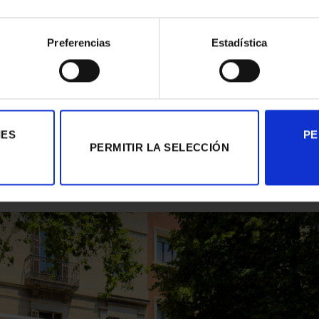
Preferencias
Estadística
IES
PE
PERMITIR LA SELECCIÓN
r los interiores de manzana como un patrimonio urbano discr
.