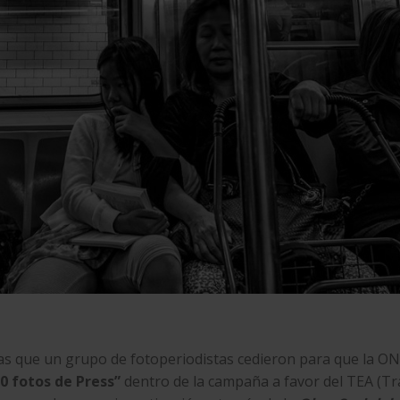
fías que un grupo de fotoperiodistas cedieron para que la O
0 fotos de Press”
dentro de la campaña a favor del TEA (T