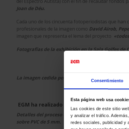
del Espectro Autista) con el fin de recaudar fondos 
Joan de Déu
.
Cada uno de los cincuenta fotoperiodistas que han c
profesionales de la imagen como
David Airob, Pep
imagen que representa el lema del proyecto
«todos
Fotografías de la exhibición en la Sala Golfes de
La imagen cedida por el fotógrafo Pepe Encinas.
Consentimiento
Esta página web usa cookie
EGM ha realizado la impresión digital de l
Las cookies de este sitio we
Detalles del proceso de producción de las obras f
y analizar el tráfico. Ademá
sobre PVC de 5 mm.
redes sociales, publicidad y