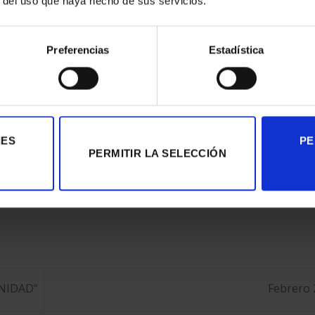
r del uso que haya hecho de sus servicios.
019, en la
Sala Golfes
del
Centre Cívic Can Basté.
ellas
Preferencias
Estadística
IES
PE
etiquetada
Digital Printing
,
Eventos & Expos
,
Impresión fotográfica
,
PVC
.
PERMITIR LA SELECCIÓN
NIDAD”
Febrero