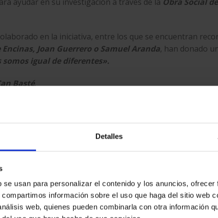
para ayudar en su investigación a través de la
Obra Social d
olaborado en la iniciativa, entre los que se encuentran rec
e Encinas, Joan Guerrero o Samuel Aranda
, han donado u
 somos igual de diferentes».
 Can Basté
.
Detalles
s
as imágenes.
b se usan para personalizar el contenido y los anuncios, ofrecer
otográficas en las instalaciones de
EGM.
Impresión digita
s, compartimos información sobre el uso que haga del sitio web 
 análisis web, quienes pueden combinarla con otra información q