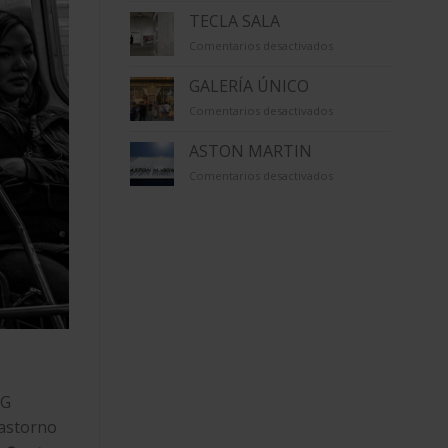
TECLA SALA
en
Comentarios desactivados
TECLA
SALA
GALERÍA ÚNICO
en
Comentarios desactivados
GALERÍA
ÚNICO
ASTON MARTIN
en
Comentarios desactivados
ASTON
MARTIN
NG
rastorno