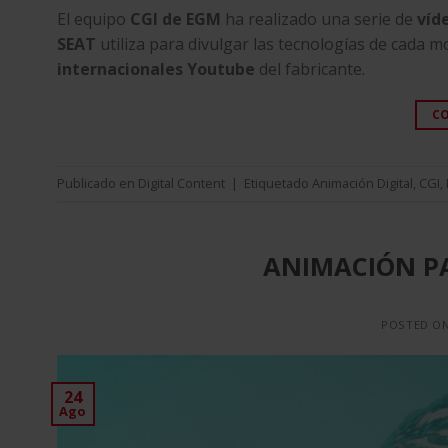
El equipo
CGI de EGM
ha realizado una serie de
víd
SEAT
utiliza para divulgar las tecnologías de cada 
internacionales Youtube
del fabricante.
C
Publicado en
Digital Content
|
Etiquetado
Animación Digital
,
CGI
,
ANIMACIÓN P
POSTED O
24
Ago