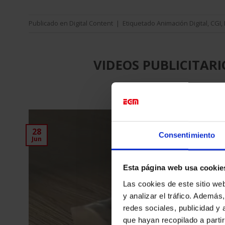
Publicado en
Digital Content
|
Etiquetado
Animación Digital
,
CGI
,
VIDEOS PUBLICITAR
POSTED 
28
Consentimiento
Jun
Esta página web usa cookie
Las cookies de este sitio we
y analizar el tráfico. Ademá
redes sociales, publicidad y
que hayan recopilado a parti