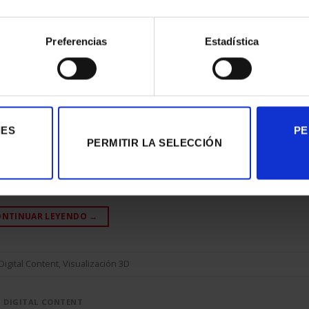
Preferencias
Estadística
IES
PE
PERMITIR LA SELECCIÓN
líder en las áreas de negocio de revistas, coleccionables y
e dos nuevos
anuncios publicitarios de TV
de sus
‘Colecc
ONTINUAR LEYENDO
→
Digital Content
,
Visualización 3D
DIGITAL CONTENT