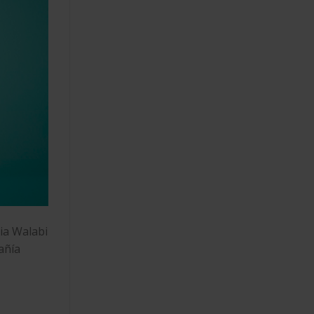
ria
Walabi
pañía