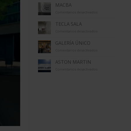
VIRREINA
MACBA
en
Comentarios desactivados
MACBA
TECLA SALA
en
Comentarios desactivados
TECLA
SALA
GALERÍA ÚNICO
en
Comentarios desactivados
GALERÍA
ÚNICO
ASTON MARTIN
en
Comentarios desactivados
ASTON
MARTIN