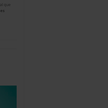
al que
les