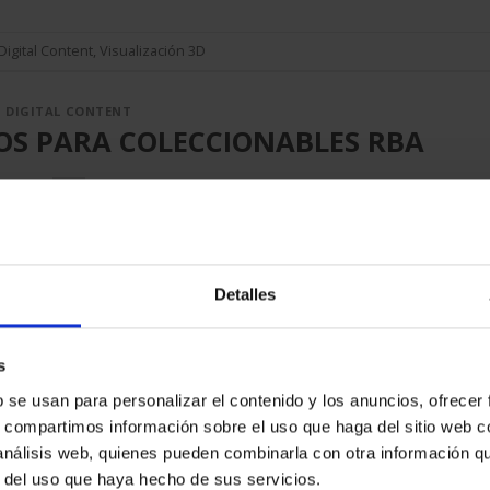
Digital Content
,
Visualización 3D
DIGITAL CONTENT
IOS PARA COLECCIONABLES RBA
ON
JUNIO 28, 2016
BY
EGM_TEST
Detalles
s
b se usan para personalizar el contenido y los anuncios, ofrecer
s, compartimos información sobre el uso que haga del sitio web 
 análisis web, quienes pueden combinarla con otra información q
r del uso que haya hecho de sus servicios.