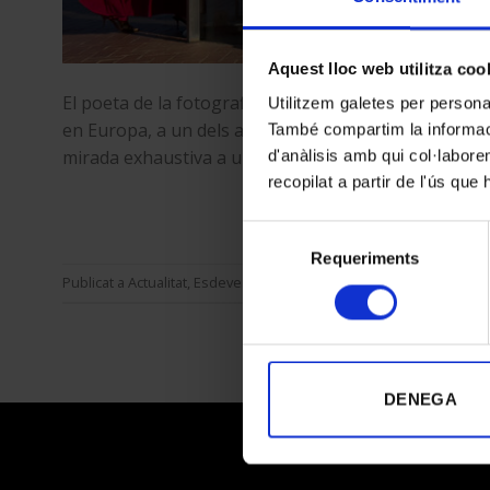
Aquest lloc web utilitza coo
El poeta de la fotografia El centre KBr de Barcelona 
Utilitzem galetes per personali
en Europa, a un dels autors més singulars i influent
També compartim la informació
mirada exhaustiva a una trajectòria marcada per la re
d'anàlisis amb qui col·labore
recopilat a partir de l'ús que
C
Selecció
Requeriments
de
Publicat a
Actualitat
,
Esdeveniments & Expos
|
Etiquetat
Actualita
consentiment
DENEGA