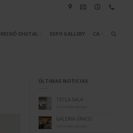
RESSIÓ DIGITAL
EXPO GALLERY
CA
ÚLTIMAS NOTICIAS
TECLA SALA
a
Comentaris tancats
TECLA
SALA
GALERIA ÚNICO
a
Comentaris tancats
GALERIA