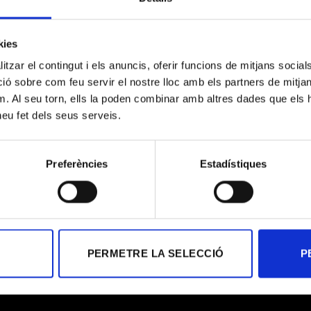
kies
acull l’exposició Minor White , la retrospectiva més àmplia d
tzar el contingut i els anuncis, oferir funcions de mitjans socials i
s de la fotografia nord-americana del segle XX. La mostra és
 sobre com feu servir el nostre lloc amb els partners de mitjans 
cerca espiritual, l’experimentació formal i la […]
m. Al seu torn, ells la poden combinar amb altres dades que els 
 heu fet dels seus serveis.
ONTINUAR LLEGINT
→
Preferències
Estadístiques
t
,
Digital Printing
,
Esdeveniments & Expos
,
Gràfica expositiva
PERMETRE LA SELECCIÓ
P