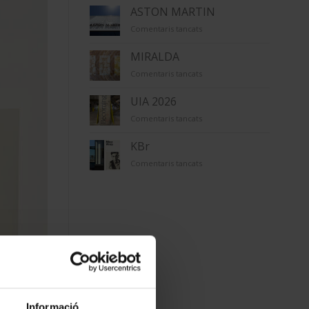
ÚNICO
ASTON MARTIN
a
Comentaris tancats
ASTON
MARTIN
MIRALDA
a
Comentaris tancats
MIRALDA
UIA 2026
a
Comentaris tancats
UIA
2026
KBr
a
Comentaris tancats
KBr
Informació